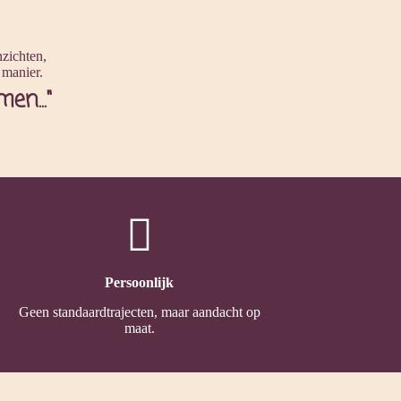
nzichten,
e manier.
en..."
Persoonlijk
Geen standaardtrajecten, maar aandacht op
maat.