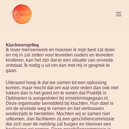
S
k
i
p
t
o
c
o
Klachtenregeling
n
Ik lever mensenwerk en hoezeer ik mijn best zal doen
t
en mij in zal zetten voor tevreden ouders en tevreden
e
kinderen, kan het zijn dat er een situatie van onvrede
n
ontstaat. Ik nodig u uit om dan met mij in gesprek te
t
gaan.
Uiteraard hoop ik dat we samen tot een oplossing
komen, maar mocht dat om wat voor reden dan ook niet
lukken dan is het goed om te weten dat Praktijk in
Opbloeien is aangesloten bij erisietsmisgegaan.nl.
Deze organisatie bemiddeld bij klachten. Hun doel is
om de onvrede weg te nemen en het vertrouwen
wederzijds te herstellen. Mochten wij er samen niet
uitkomen, dan faciliteren zij een geschillencommissie
die zich over de melding zal buigen en hierover een