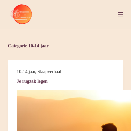
S
k
i
p
t
o
c
o
Categorie
10-14 jaar
n
t
e
n
t
10-14 jaar
,
Slaapverhaal
Je rugzak legen