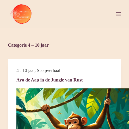
S
k
i
p
t
o
c
o
Categorie
4 – 10 jaar
n
t
e
n
t
4 - 10 jaar
,
Slaapverhaal
Ayo de Aap in de Jungle van Rust